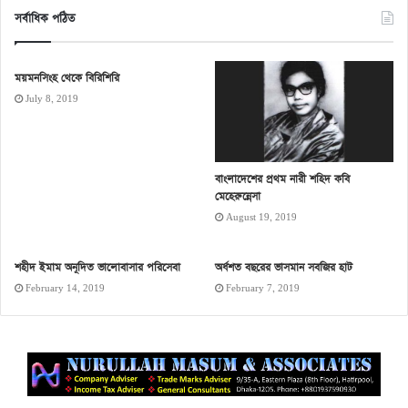
সর্বাধিক পঠিত
ময়মনসিংহ থেকে বিরিশিরি
July 8, 2019
বাংলাদেশের প্রথম নারী শহিদ কবি
মেহেরুন্নেসা
August 19, 2019
শহীদ ইমাম অনূদিত ভালোবাসার পরিসেবা
অর্ধশত বছরের ভাসমান সবজির হাট
February 14, 2019
February 7, 2019