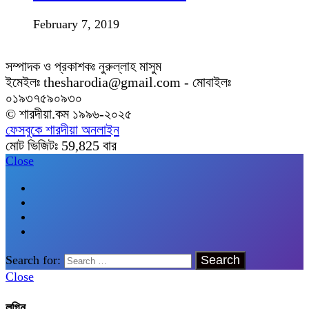
February 7, 2019
সম্পাদক ও প্রকাশকঃ নুরুল্লাহ মাসুম
ইমেইলঃ thesharodia@gmail.com - মোবাইলঃ
০১৯৩৭৫৯০৯৩০
© শারদীয়া.কম ১৯৯৬-২০২৫
ফেসবুকে শারদীয়া অনলাইন
মোট ভিজিটঃ
59,825
বার
Close
Search for:
Close
লগিন