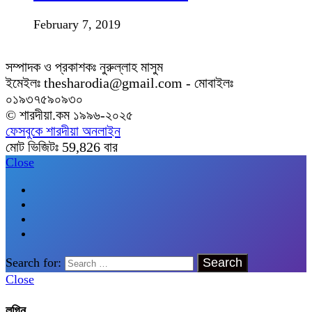
February 7, 2019
সম্পাদক ও প্রকাশকঃ নুরুল্লাহ মাসুম
ইমেইলঃ thesharodia@gmail.com - মোবাইলঃ
০১৯৩৭৫৯০৯৩০
© শারদীয়া.কম ১৯৯৬-২০২৫
ফেসবুকে শারদীয়া অনলাইন
মোট ভিজিটঃ
59,826
বার
Close
Search for:
Close
লগিন