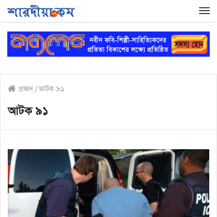
প্রচ্ছদ
/
আটক ৯১
আটক ৯১