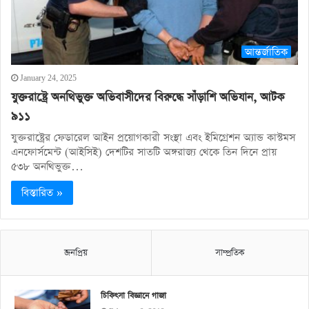
আন্তর্জাতিক
January 24, 2025
যুক্তরাষ্ট্রে অনথিভুক্ত অভিবাসীদের বিরুদ্ধে সাঁড়াশি অভিযান, আটক
৯১১
যুক্তরাষ্ট্রের ফেডারেল আইন প্রয়োগকারী সংস্থা এবং ইমিগ্রেশন অ্যান্ড কাস্টমস
এনফোর্সমেন্ট (আইসিই) দেশটির সাতটি অঙ্গরাজ্য থেকে তিন দিনে প্রায়
৫৩৮ অনথিভুক্ত…
বিস্তারিত »
জনপ্রিয়
সাম্প্রতিক
চিকিৎসা বিজ্ঞানে গাজা