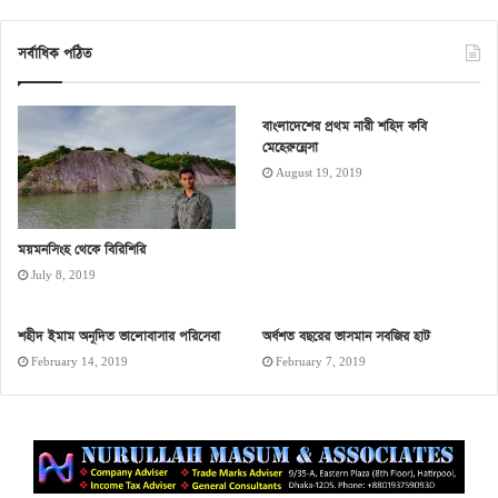
সর্বাধিক পঠিত
বাংলাদেশের প্রথম নারী শহিদ কবি
মেহেরুন্নেসা
August 19, 2019
ময়মনসিংহ থেকে বিরিশিরি
July 8, 2019
শহীদ ইমাম অনূদিত ভালোবাসার পরিসেবা
অর্ধশত বছরের ভাসমান সবজির হাট
February 14, 2019
February 7, 2019