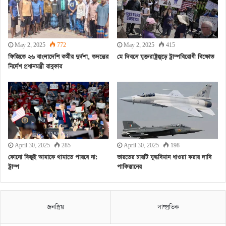
May 2, 2025
772
May 2, 2025
415
ফিজিতে ২৬ বাংলাদেশি কর্মীর দুর্দশা, তদন্তের
মে দিবসে যুক্তরাষ্ট্রজুড়ে ট্রাম্পবিরোধী বিক্ষোভ
নির্দেশ প্রধানমন্ত্রী রাবুকার
April 30, 2025
285
April 30, 2025
198
কোনো কিছুই আমাকে থামাতে পারবে না:
ভারতের চারটি যুদ্ধবিমান ধাওয়া করার দাবি
ট্রাম্প
পাকিস্তানের
জনপ্রিয়
সাম্প্রতিক