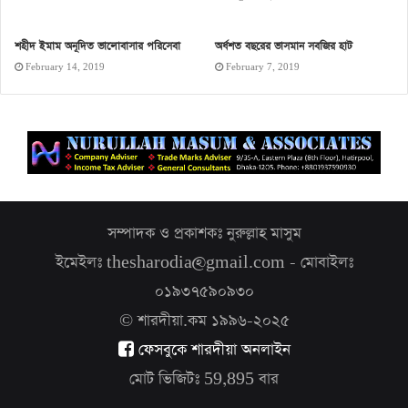
শহীদ ইমাম অনূদিত ভালোবাসার পরিসেবা
অর্ধশত বছরের ভাসমান সবজির হাট
February 14, 2019
February 7, 2019
সম্পাদক ও প্রকাশকঃ নুরুল্লাহ মাসুম
ইমেইলঃ thesharodia@gmail.com - মোবাইলঃ
০১৯৩৭৫৯০৯৩০
© শারদীয়া.কম ১৯৯৬-২০২৫
ফেসবুকে শারদীয়া অনলাইন
মোট ভিজিটঃ
59,895
বার