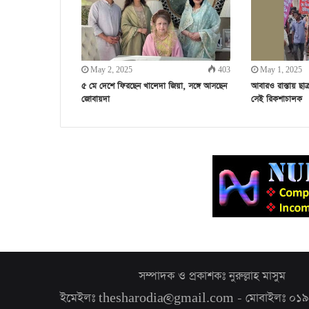
May 2, 2025
403
May 1, 2025
৫ মে দেশে ফিরছেন খালেদা জিয়া, সঙ্গে আসছেন
আবারও রাস্তায় ছা
জোবায়দা
সেই রিকশাচালক
সম্পাদক ও প্রকাশকঃ নুরুল্লাহ মাসুম
ইমেইলঃ thesharodia@gmail.com - মোবাইলঃ ০