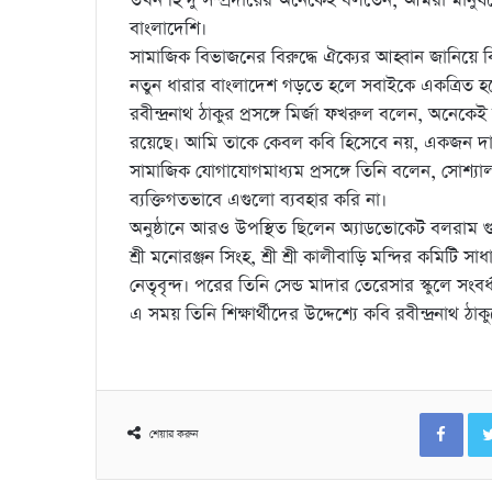
তখন হিন্দু সম্প্রদায়ের অনেকেই বলতেন, আমরা মানু
বাংলাদেশি।
সামাজিক বিভাজনের বিরুদ্ধে ঐক্যের আহ্বান জানিয়ে 
নতুন ধারার বাংলাদেশ গড়তে হলে সবাইকে একত্রিত হত
রবীন্দ্রনাথ ঠাকুর প্রসঙ্গে মির্জা ফখরুল বলেন, অনেকে
রয়েছে। আমি তাকে কেবল কবি হিসেবে নয়, একজন দার
সামাজিক যোগাযোগমাধ্যম প্রসঙ্গে তিনি বলেন, সোশ্যাল
ব্যক্তিগতভাবে এগুলো ব্যবহার করি না।
অনুষ্ঠানে আরও উপস্থিত ছিলেন অ্যাডভোকেট বলরাম গুহ ঠা
শ্রী মনোরঞ্জন সিংহ, শ্রী শ্রী কালীবাড়ি মন্দির কমিটি সাধ
নেতৃবৃন্দ। পরের তিনি সেন্ড মাদার তেরেসার স্কুলে সংবর
এ সময় তিনি শিক্ষার্থীদের উদ্দেশ্যে কবি রবীন্দ্রনাথ
Fac
শেয়ার করুন