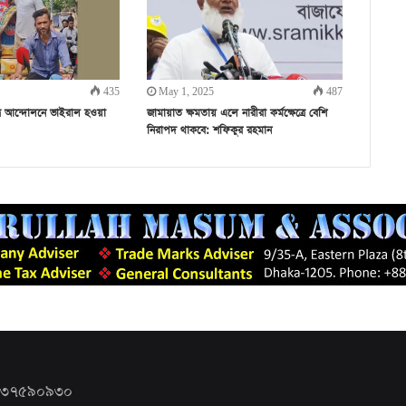
435
May 1, 2025
487
ত্র আন্দোলনে ভাইরাল হওয়া
জামায়াত ক্ষমতায় এলে নারীরা কর্মক্ষেত্রে বেশি
নিরাপদ থাকবে: শফিকুর রহমান
১৯৩৭৫৯০৯৩০