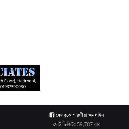
ফেসবুকে শারদীয়া অনলাইন
মোট ভিজিটঃ
59,787
বার