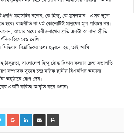
ষকে হিন্দু-মুসলমান হিসেবে দেখি না। আমাদের পরিচয়— আমরা
বিএনপি মহাসচিব বলেন, কে হিন্দু, কে মুসলমান— এসব ভুলে
ে হবে। রাজনীতি বা ধর্ম কোনোটিই মানুষের মূল পরিচয় নয়।
ই বলেন, আমার মধ্যে রবীন্দ্রনাথের প্রতি একটা আলাদা প্রীতি
্শনিক হিসেবেও দেখি।
 মিডিয়ায় বিভ্রান্তিকর তথ্য ছড়ানো হয়, তাই আমি
কুরতা, বাংলাদেশ হিন্দু বৌদ্ধ খ্রিস্টান কল্যাণ ফ্রন্ট সভাপতি
ারণ সম্পাদক সুভাষ চন্দ্র মল্লিক স্থানীয় বিএনপির অন্যান্য
্ধনা অনুষ্ঠানে যোগ দেন।
 ঠাকুরের একটি কবিতা আবৃতি করে শুনান।
ebook
Twitter
Google+
LinkedIn
ইমেইলের মাধ্যমে শেয়ার করুন
প্রিন্ট করুন