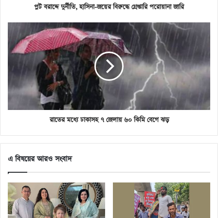
প্লট বরাদ্দে দুর্নীতি, হাসিনা-জয়ের বিরুদ্ধে গ্রেপ্তারি পরোয়ানা জারি
রাতের মধ্যে ঢাকাসহ ৭ জেলায় ৬০ কিমি বেগে ঝড়
এ বিষয়ের আরও সংবাদ