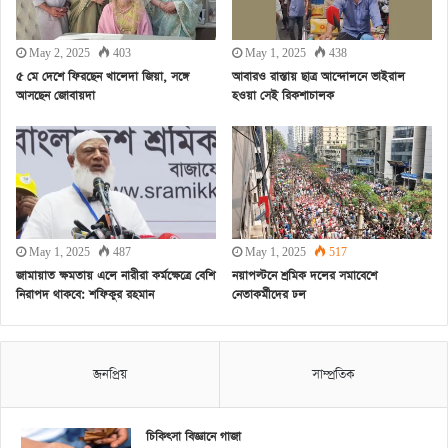
May 2, 2025
403
May 1, 2025
438
৫ মে দেশে ফিরছেন খালেদা জিয়া, সঙ্গে
আবারও রাস্তায় ছাত্র আন্দোলনে ভাইরাল
আসছেন জোবায়দা
হওয়া সেই রিকশাচালক
May 1, 2025
487
May 1, 2025
517
জামায়াত ক্ষমতায় এলে নারীরা কর্মক্ষেত্রে বেশি
নয়াপল্টনে শ্রমিক দলের সমাবেশে
নিরাপদ থাকবে: শফিকুর রহমান
নেতাকর্মীদের ঢল
জনপ্রিয়
সাম্প্রতিক
চিকিৎসা বিজ্ঞানে গাজা