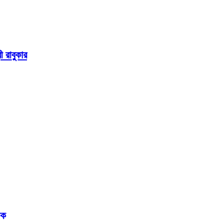
ী রাবুকার
লক