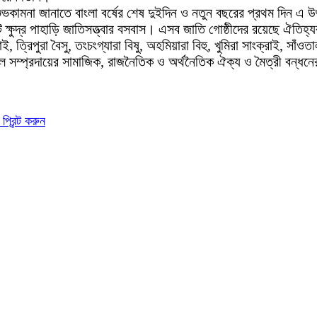
র শুভকামনা জানাতে বাংলা বর্ষের শেষ দুইদিন ও নতুন বছরের প্রথম দিন
টি ক্ষুদ্র পাহাড়ি জাতিসত্ত্বার বসবাস। এসব জাতি গোষ্ঠীদের রয়েছে ঐতিহ্যব
াই, ত্রিপুরা বৈসু, তংচংগ্যারা বিষু, অহমিয়ারা বিহু, খুমিরা সাংক্রাই,
 সকল সম্প্রদায়ের সামাজিক, রাজনৈতিক ও অর্থনৈতিক ঐক্য ও মৈত্রী বন্ধ
প্রিন্ট করুন