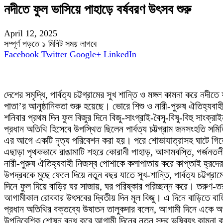
নদীতে ফুল ভাসিয়ে পাহাড়ে বর্ষবরণ উৎসব শুরু
April 12, 2025
সম্পূর্ণ পড়তে ১ মিনিট সময় লাগবে
Facebook
Twitter
Google+
LinkedIn
দেশের সমৃদ্ধি, পার্বত্য চট্টগ্রামের সুখ শান্তি ও মঙ্গল কামনা করে নদ
পাতা’র আনুষ্ঠানিকতা শুরু হয়েছে। ভোরে শিশু ও নারী-পুরুষ ঐতিহ্যবা
শনিবার প্রথম দিন ফুল বিজুর দিনে বিজু-সাংগ্রাই-বৈসু-বিষু-বিহু সাংক্
প্রধান অতিথি হিসেবে উপস্থিত ছিলেন পার্বত্য চট্টগ্রাম জনসংহতি 
এর আগে একটি নৃত্য পরিবেশন করা হয়। পরে শোভাযাত্রাসহ ঘাটে গিয়
এছাড়া পৃথকভাবে রাঙামাটি শহরে কোরানী পাহাড়, আসামবস্তি, গর্জন
নারী-পুরুষ ঐতিহ্যবাহী নিজস্ব পোশাকে কলাপাতায় করে কাপ্তাই হ্রদের
উপদ্রবকে মুছে ফেলে দিয়ে নতুন বছর যাতে সুখ-শান্তি, পার্বত্য চট্টগ্র
দিনে ফুল দিয়ে বাড়ির ঘর সাজায়, ঘর পরিষ্কার পরিচ্ছন্ন করে। তরুণ-তরুণী
আগামীকাল রোববার উৎসবের দ্বিতীয় দিন মূল বিজু। এ দিনে বাড়িতে বাড়ি
প্রধান অতিথির বক্তব্যে উষাতন তালুকদার বলেন, আগামী দিনে একে অপর
উপনিবেশিক শোষন বন্ধ করে আগামী দিনের নতুন সুন্দর ভষিব্যৎ কামনা