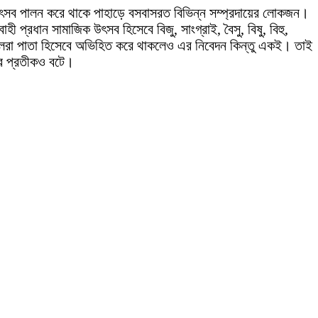
 এ উৎসব পালন করে থাকে পাহাড়ে বসবাসরত বিভিন্ন সম্প্রদায়ের লোকজন।
াহী প্রধান সামাজিক উৎসব হিসেবে বিজু, সাংগ্রাই, বৈসু, বিষু, বিহু,
 সাঁওতালরা পাতা হিসেবে অভিহিত করে থাকলেও এর নিবেদন কিন্তু একই। তাই
নের প্রতীকও বটে।