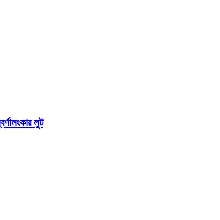
র্ণালংকার লুট