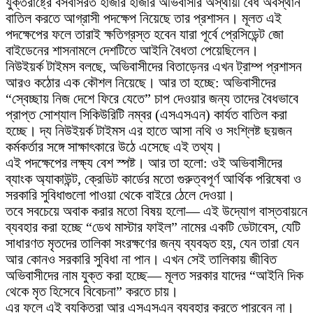
যুক্তরাষ্ট্রে বসবাসরত হাজার হাজার অভিবাসীর অস্থায়ী বৈধ অবস্থান
বাতিল করতে আগ্রাসী পদক্ষেপ নিয়েছে তার প্রশাসন। মূলত এই
পদক্ষেপের ফলে তারাই ক্ষতিগ্রস্ত হবেন যারা পূর্বে প্রেসিডেন্ট জো
বাইডেনের শাসনামলে দেশটিতে আইনি বৈধতা পেয়েছিলেন।
নিউইয়র্ক টাইমস বলছে, অভিবাসীদের বিতাড়েনর এখন ট্রাম্প প্রশাসন
আরও কঠোর এক কৌশল নিয়েছে। আর তা হচ্ছে: অভিবাসীদের
“স্বেচ্ছায় নিজ দেশে ফিরে যেতে” চাপ দেওয়ার জন্য তাদের বৈধভাবে
প্রাপ্ত সোশ্যাল সিকিউরিটি নম্বর (এসএসএন) কার্যত বাতিল করা
হচ্ছে। দ্য নিউইয়র্ক টাইমস এর হাতে আসা নথি ও সংশ্লিষ্ট ছয়জন
কর্মকর্তার সঙ্গে সাক্ষাৎকারে উঠে এসেছে এই তথ্য।
এই পদক্ষেপের লক্ষ্য বেশ স্পষ্ট। আর তা হলো: ওই অভিবাসীদের
ব্যাংক অ্যাকাউন্ট, ক্রেডিট কার্ডের মতো গুরুত্বপূর্ণ আর্থিক পরিষেবা ও
সরকারি সুবিধাগুলো পাওয়া থেকে বাইরে ঠেলে দেওয়া।
তবে সবচেয়ে অবাক করার মতো বিষয় হলো— এই উদ্যোগ বাস্তবায়নে
ব্যবহার করা হচ্ছে “ডেথ মাস্টার ফাইল” নামের একটি ডেটাবেস, যেটি
সাধারণত মৃতদের তালিকা সংরক্ষণের জন্য ব্যবহৃত হয়, যেন তারা যেন
আর কোনও সরকারি সুবিধা না পান। এখন সেই তালিকায় জীবিত
অভিবাসীদের নাম যুক্ত করা হচ্ছে— মূলত সরকার যাদের “আইনি দিক
থেকে মৃত হিসেবে বিবেচনা” করতে চায়।
এর ফলে এই ব্যক্তিরা আর এসএসএন ব্যবহার করতে পারবেন না।