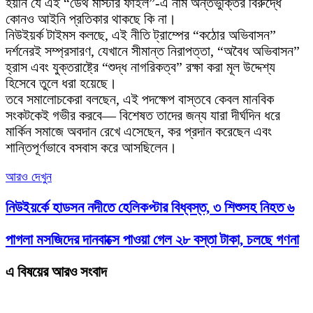
হয়নি যে এই “ডেথ মাস্টার ফাইল”-এ নাম অন্তর্ভুক্তির বিরুদ্ধে
কোনও আইনি প্রতিকার থাকছে কি না।
নিউইয়র্ক টাইমস কলছে, এই নীতি ট্রাম্পের “কঠোর অভিবাসন”
দর্শনেরই সম্প্রসারণ, যেখানে সীমান্ত নিরাপত্তা, “অবৈধ অভিবাসন”
হ্রাস এবং যুক্তরাষ্ট্রে “শুদ্ধ নাগরিকত্ব” রক্ষা করা মূল উদ্দেশ্য
হিসেবে তুলে ধরা হয়েছে।
তবে সমালোচকেরা বলছেন, এই পদক্ষেপ বাস্তবে কেবল মানবিক
সংকটকেই গভীর করবে— বিশেষত তাদের জন্য যারা দীর্ঘদিন ধরে
মার্কিন সমাজে অবদান রেখে এসেছেন, কর প্রদান করেছেন এবং
শান্তিপূর্ণভাবে বসবাস করে আসছিলেন।
আরও দেখুন
নিউইয়র্কে হাডসন নদীতে হেলিকপ্টার বিধ্বস্ত, ৩ শিশুসহ নিহত ৬
পাগলা মসজিদের দানবাক্সে পাওয়া গেল ২৮ বস্তা টাকা, চলছে গণনা
এ বিষয়ের আরও সংবাদ