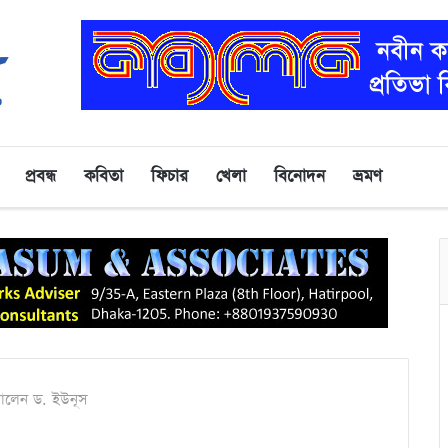
প্রবন্ধ
কবিতা
ফিচার
খেলা
বিনোদন
ভ্রমণ
নালেন ড. ইউনূস