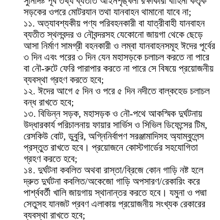
সুনির্দিষ্ট পূর্ব তথ্য ব্যতীত আইনশৃঙ্খলা রক্ষাকারী বাহিনী কর্তৃক
সড়কের ওপরে মোটরযান তথা যানবাহন থামানো যাবে না;
১১. অত্যাবশ্যকীয় পণ্য পরিবহনকারী বা যাত্রীবাহী যানবাহন
ব্যতীত স্থলবন্দর ও নৌবন্দরসহ যেকোনো জায়গা থেকে ছেড়ে
আসা নির্মাণ সামগ্রী বহনকারী ও লম্বা যানবাহনসমূহ ঈদের পূর্বের
৩ দিন এবং পরের ৩ দিন যেন মহাসড়কে চলাচল করতে না পারে
বা নৌ-রুটে ফেরি পারাপার করতে না পারে সে বিষয়ে প্রয়োজনীয়
ব্যবস্থা গ্রহণ করতে হবে;
১২. ঈদের আগে ৫ দিন ও পরে ৫ দিন নদীতে বাল্কহেড চলাচল
বন্ধ রাখতে হবে;
১৩. বিভিন্ন সড়ক, মহাসড়ক ও নৌ-পথে আকস্মিক দুর্ঘটনায়
উদ্ধারকার্য পরিচালনায় ফায়ার সার্ভিস ও সিভিল ডিফেন্সের টিম,
রেসকিউ বোট, ডুবুরি, অগ্নিনির্বাপণ সরঞ্জামাদিসহ অ্যাম্বুলেন্স
প্রস্তুত রাখতে হবে। প্রয়োজনে কোস্টগার্ডের সহযোগিতা
গ্রহণ করতে হবে;
১৪. দুর্ঘটনা কবলিত অথবা রাস্তা/ব্রিজে কোন গাড়ি নষ্ট হলে
দ্রুত দুর্ঘটনা কবলিত/অকেজো গাড়ি অপসারণ/রেকারিং করে
পার্শ্ববর্তী খালি জায়গায় স্থানান্তর করতে হবে। যমুনা ও পদ্মা
সেতুসহ যানজট প্রবণ এলাকায় প্রয়োজনীয় সংখ্যক রেকারের
ব্যবস্থা রাখতে হবে;