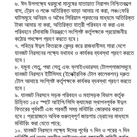
৬. ঈদ উপলক্ষ্যে ঘরমুখো মানুষের যাতায়াত নিরাপদ নিশ্চিতকল্পে
বাস, ট্রেন ও লঞ্চে অতিরিক্ত ভাড়া আদায় না করা, লঞ্চ/ফেরি
ঘাটসমূহে অনিয়ম ও অবৈধ সিরিয়াল প্রদানের মাধ্যমে অতিরিক্ত
টাকা আদায় না করা, অতিরিক্ত যাত্রী পরিবহন না করা এবং
পরিবহনে চাঁদাবাজি নিয়ন্ত্রণে সংশ্লিষ্ট কর্তৃপক্ষকে প্রয়োজনীয়
কঠোর পদক্ষেপ গ্রহণ করতে হবে।
৭. পবিত্র ঈদুল ফিতরকে কেন্দ্র করে রাজধানীসহ সারা দেশে
যানজট নিরসনের লক্ষ্যে যথাযথ ও কার্যকর ব্যবস্থা গ্রহণ করতে
হবে।
৮. যমুনা সেতু, পদ্মা সেতু এবং ফ্লাইওভারসহ টোলপ্লাজাসমূহে
যানজট নিরসনে ইটিসিসহ (ইলেক্ট্রনিক টোল কালেকশন) দ্রুত
টোল আদায়ে সংশ্লিষ্ট কর্তৃপক্ষকে কার্যকর ব্যবস্থা গ্রহণ করতে
হবে।
৯. যানজট নিরসনে সড়ক পরিবহন ও মহাসড়ক বিভাগ কর্তৃক
চিহ্নিত ১৫৫ স্পটে আইপি/সিসি ক্যামেরা স্থাপনপূর্বক ঈদুল
ফিতরের পূর্ববর্তী এবং পরবর্তী সময় মনিটরিং জোরদার করতে
হবে। প্রয়োজনে অধিক গুরুত্বপূর্ণ জায়গায় ড্রোনের মাধ্যমে
মনিটরিং করা যেতে পারে;
১০. যানজট নিরসনে লক্ষ্যে ঈদের পূর্বের ৭ দিন ও পরের ৭ দিন