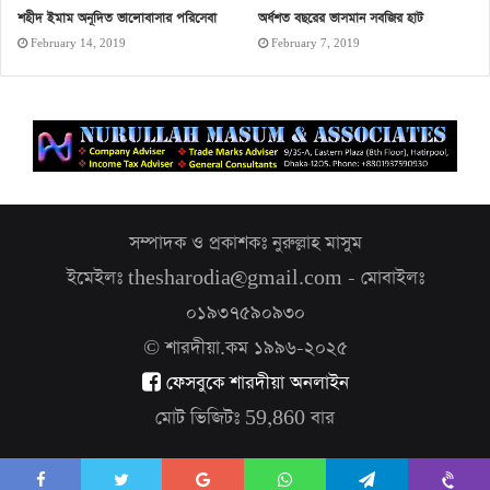
শহীদ ইমাম অনূদিত ভালোবাসার পরিসেবা
অর্ধশত বছরের ভাসমান সবজির হাট
February 14, 2019
February 7, 2019
সম্পাদক ও প্রকাশকঃ নুরুল্লাহ মাসুম
ইমেইলঃ thesharodia@gmail.com - মোবাইলঃ
০১৯৩৭৫৯০৯৩০
© শারদীয়া.কম ১৯৯৬-২০২৫
ফেসবুকে শারদীয়া অনলাইন
মোট ভিজিটঃ
59,860
বার