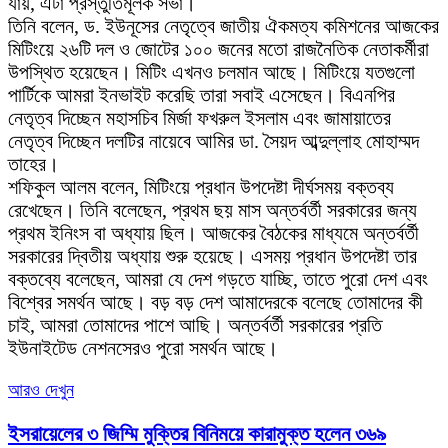
যায়, এটা প্রস্তুতিমূলক সভা।
তিনি বলেন, ড. ইউনূসের নেতৃত্বে জাতীয় ঐকমত্য কমিশনের আজকের
মিটিংয়ে ২৬টি দল ও জোটের ১০০ জনের মতো রাজনৈতিক নেতাকর্মীরা
উপস্থিত হয়েছেন। মিটিং এখনও চলমান আছে। মিটিংয়ে যতগুলো
পার্টিকে আমরা ইনভাইট করেছি তারা সবাই এসেছেন। বিএনপির
নেতৃত্ব দিচ্ছেন মহাসচিব মির্জা ফখরুল ইসলাম এবং জামায়াতের
নেতৃত্ব দিচ্ছেন দলটির নায়েবে আমির ডা. সৈয়দ আব্দুল্লাহ মোহাম্মদ
তাহের।
শফিকুল আলম বলেন, মিটিংয়ে প্রধান উপদেষ্টা দীর্ঘসময় বক্তব্য
রেখেছেন। তিনি বলেছেন, প্রথম ছয় মাস অন্তর্বর্তী সরকারের জন্য
প্রথম ইনিংস বা অধ্যায় ছিল। আজকের বৈঠকের মাধ্যমে অন্তর্বর্তী
সরকারের দ্বিতীয় অধ্যায় শুরু হয়েছে। এসময় প্রধান উপদেষ্টা তার
বক্তব্যে বলেছেন, আমরা যে দেশ গড়তে যাচ্ছি, তাতে পুরো দেশ এবং
বিশ্বের সমর্থন আছে। বড় বড় দেশ আমাদেরকে বলেছে তোমাদের কী
চাই, আমরা তোমাদের পাশে আছি। অন্তর্বর্তী সরকারের প্রতি
ইউনাইটেড নেশনসেরও পুরো সমর্থন আছে।
আরও দেখুন
ইসরায়েলের ৩ জিম্মি মুক্তির বিনিময়ে কারামুক্ত হলেন ৩৬৯