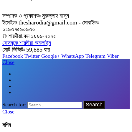
সম্পাদক ও প্রকাশকঃ নুরুল্লাহ মাসুম
ইমেইলঃ thesharodia@gmail.com - মোবাইলঃ
০১৯৩৭৫৯০৯৩০
© শারদীয়া.কম ১৯৯৬-২০২৫
ফেসবুকে শারদীয়া অনলাইন
মোট ভিজিটঃ
59,885
বার
Facebook
Twitter
Google+
WhatsApp
Telegram
Viber
Close
Search for:
Close
লগিন