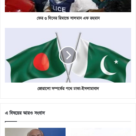
পেয়ে কুমিরা, বায়েজিদ ও আগ্রাবাদ ফায়ার সার্ভিসে পযায়ক্রমে ৬টি
ইউনিট আগুন নিয়ন্ত্রণে কাজ করছে। সোমবার সকাল ১০টা পেরিয়ে
ফের ৩ দিনের রিমান্ডে সালমান এফ রহমান
গেলেও আগুন সম্পূর্ণ নিয়ন্ত্রণে আসেনি। সম্পূর্ণ নিয়ন্ত্রণে আসতে আরও
কয়েক ঘণ্টা সময় লাগতে পারে।
জোরালো সম্পর্কের পথে ঢাকা-ইসলামাবাদ
এ বিষয়ের আরও সংবাদ