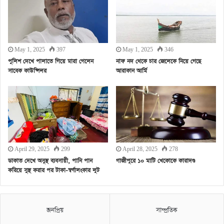
May 1, 2025
397
May 1, 2025
346
পুলিশ দেখে পালাতে গিয়ে মারা গেলেন
নাফ নদ থেকে চার জেলেকে নিয়ে গেছে
সাবেক কাউন্সিলর
আরাকান আর্মি
April 29, 2025
299
April 28, 2025
278
ডাকাত দেখে অসুস্থ ব্যবসায়ী, পানি পান
গাজীপুরে ১০ মাটি খেকোকে কারাদণ্ড
করিয়ে সুস্থ করার পর টাকা-স্বর্ণালংকার লুট
জনপ্রিয়
সাম্প্রতিক