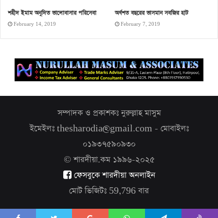
শহীদ ইমাম অনূদিত ভালোবাসার পরিসেবা
অর্ধশত বছরের ভাসমান সবজির হাট
February 14, 2019
February 7, 2019
সম্পাদক ও প্রকাশকঃ নুরুল্লাহ মাসুম
ইমেইলঃ thesharodia@gmail.com - মোবাইলঃ
০১৯৩৭৫৯০৯৩০
© শারদীয়া.কম ১৯৯৬-২০২৫
ফেসবুকে শারদীয়া অনলাইন
মোট ভিজিটঃ
59,796
বার