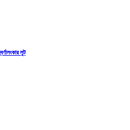
র্ণালংকার লুট