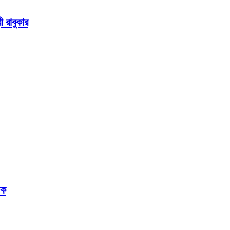
ী রাবুকার
লক