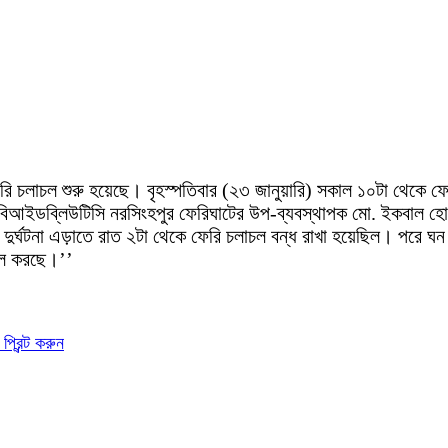
েরি চলাচল শুরু হয়েছে। বৃহস্পতিবার (২৩ জানুয়ারি) সকাল ১০টা থেকে ফে
িআইডব্লিউটিসি নরসিংহপুর ফেরিঘাটের উপ-ব্যবস্থাপক মো. ইকবাল হো
য় দুর্ঘটনা এড়াতে রাত ২টা থেকে ফেরি চলাচল বন্ধ রাখা হয়েছিল। পরে ঘ
াচল করছে।’’
প্রিন্ট করুন