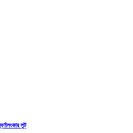
র্ণালংকার লুট