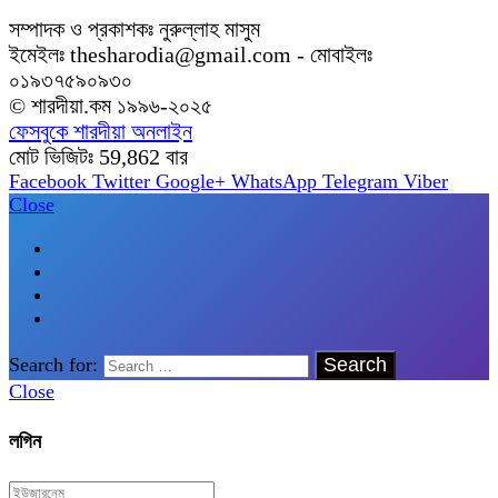
সম্পাদক ও প্রকাশকঃ নুরুল্লাহ মাসুম
ইমেইলঃ thesharodia@gmail.com - মোবাইলঃ
০১৯৩৭৫৯০৯৩০
© শারদীয়া.কম ১৯৯৬-২০২৫
ফেসবুকে শারদীয়া অনলাইন
মোট ভিজিটঃ
59,862
বার
Facebook
Twitter
Google+
WhatsApp
Telegram
Viber
Close
Search for:
Close
লগিন