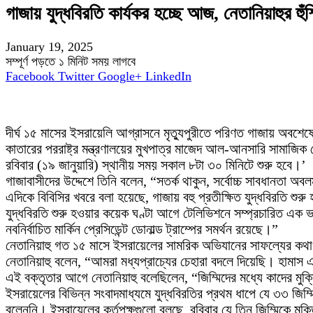
গাজায় যুদ্ধবিরতি কার্যকর হচ্ছে আজ, নেতানিয়াহুর হুঁশ
January 19, 2025
সম্পূর্ণ পড়তে ১ মিনিট সময় লাগবে
Facebook
Twitter
Google+
LinkedIn
দীর্ঘ ১৫ মাসের ইসরায়েলি আগ্রাসনে মৃত্যুপুরীতে পরিণত গাজায় অবশে
কাতারের পররাষ্ট্র মন্ত্রণালয়ের মুখপাত্র মাজেদ আল-আনসারি সামাজিক
রবিবার (১৯ জানুয়ারি) স্থানীয় সময় সকাল ৮টা ৩০ মিনিটে শুরু হবে।’
গাজাবাসীদের উদ্দেশে তিনি বলেন, “সতর্ক থাকুন, সর্বোচ্চ সাবধানতা অ
এদিকে বিবিসির খবরে বলা হয়েছে, গাজায় বহু প্রতীক্ষিত যুদ্ধবিরতি শুর
যুদ্ধবিরতি শুরু হওয়ার কয়েক ঘণ্টা আগে টেলিভিশনে সম্প্রচারিত এ
নবনির্বাচিত মার্কিন প্রেসিডেন্ট ডোনাল্ড ট্রাম্পের সমর্থন রয়েছে।”
নেতানিয়াহু গত ১৫ মাসে ইসরায়েলের সামরিক অভিযানের সাফল্যের কথাও 
নেতানিয়াহু বলেন, “আমরা মধ্যপ্রাচ্যের চেহারা বদলে দিয়েছি। হামাস 
এই বক্তৃতার আগে নেতানিয়াহু বলেছিলেন, “জিম্মিদের মধ্যে কাদের মুক
ইসরায়েলের বিভিন্ন সংবাদমাধ্যমে যুদ্ধবিরতির প্রথম ধাপে যে ৩৩ জিম্ম
বলেননি। ইসরায়েলের কর্তৃপক্ষগুলো বলছে, রবিবার যে তিন জিম্মিকে মু