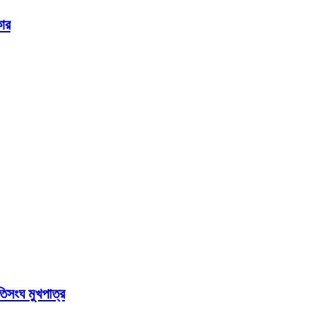
কার
তিসংঘ মুখপাত্র