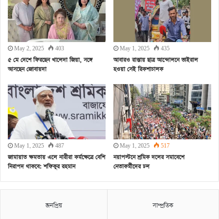
May 2, 2025
403
May 1, 2025
435
৫ মে দেশে ফিরছেন খালেদা জিয়া, সঙ্গে
আবারও রাস্তায় ছাত্র আন্দোলনে ভাইরাল
আসছেন জোবায়দা
হওয়া সেই রিকশাচালক
May 1, 2025
487
May 1, 2025
517
জামায়াত ক্ষমতায় এলে নারীরা কর্মক্ষেত্রে বেশি
নয়াপল্টনে শ্রমিক দলের সমাবেশে
নিরাপদ থাকবে: শফিকুর রহমান
নেতাকর্মীদের ঢল
জনপ্রিয়
সাম্প্রতিক