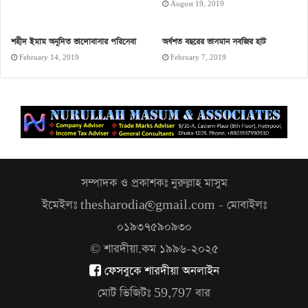
August 19, 2019
শহীদ ইমাম অনূদিত ভালোবাসার পরিসেবা
অর্ধশত বছরের ভাসমান সবজির হাট
February 14, 2019
February 7, 2019
সম্পাদক ও প্রকাশকঃ নুরুল্লাহ মাসুম
ইমেইলঃ thesharodia@gmail.com - মোবাইলঃ
০১৯৩৭৫৯০৯৩০
© শারদীয়া.কম ১৯৯৬-২০২৫
ফেসবুকে শারদীয়া অনলাইন
মোট ভিজিটঃ
59,797
বার