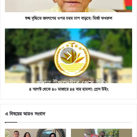
শুল্ক বৃদ্ধিতে জনগণের ওপর চরম চাপ বাড়বে: মির্জা ফখরুল
৪ আগস্ট থেকে ৪০ মাজারে ৪৪ বার হামলা: প্রেস উইং
এ বিষয়ের আরও সংবাদ