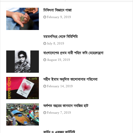
চিকিৎসা বিজ্ঞানে গাজা
February 9, 2019
ময়মনসিংহ থেকে বিরিশিরি
July 8, 2019
বাংলাদেশের প্রথম নারী শহিদ কবি মেহেরুন্নেসা
August 19, 2019
শহীদ ইমাম অনূদিত ভালোবাসার পরিসেবা
February 14, 2019
অর্ধশত বছরের ভাসমান সবজির হাট
February 7, 2019
কার্টুন ও একজন কার্টুনিস্ট