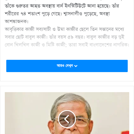
তাঁকে গুরুতর আহত অবস্থায় বার্ন ইনস্টিটিউটে আনা হয়েছে। তাঁর
শরীরের ৭৪ শতাংশ পুড়ে গেছে। শ্বাসনালীও পুড়েছে, অবস্থা
আশঙ্কাজনক।
আবৃত্তিকার কাজী সব্যসাচী ও উমা কাজীর ছেলে তিন সন্তানের মধ্যে
সবার ছোট বাবুল কাজী। তাঁর বয়স ৫৯ বছর। বাবুল কাজীর বড় দুই
বোন খিলখিল কাজী ও মিষ্টি কাজী; তারা সবাই বাংলাদেশের নাগরিক।
আরও দেখুন