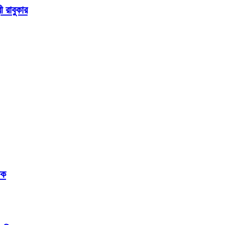
ী রাবুকার
লক