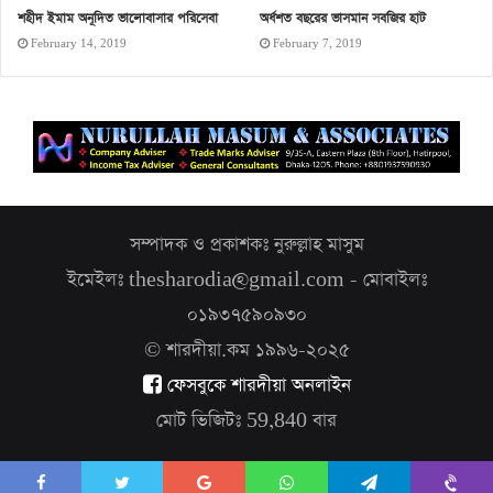
শহীদ ইমাম অনূদিত ভালোবাসার পরিসেবা
অর্ধশত বছরের ভাসমান সবজির হাট
February 14, 2019
February 7, 2019
সম্পাদক ও প্রকাশকঃ নুরুল্লাহ মাসুম
ইমেইলঃ thesharodia@gmail.com - মোবাইলঃ
০১৯৩৭৫৯০৯৩০
© শারদীয়া.কম ১৯৯৬-২০২৫
ফেসবুকে শারদীয়া অনলাইন
মোট ভিজিটঃ
59,840
বার