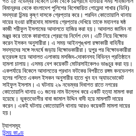
গত ২৫ নভেম্বর বিকেলে ঢাকা থেকে চট্টগ্রামে যাওয়ার সময় শাহজালাল
বিমানবন্দর থেকে বাংলাদেশ পুলিশের বিশেষায়িত গোয়েন্দা শাখার (ডিবি)
সদস্যরা চিন্ময় কৃষ্ণ দাসকে গ্রেপ্তার করে। পরদিন কোতোয়ালি থানায়
দায়ের হওয়া রাষ্ট্রদোহ মামলায় গ্রেপ্তার দেখিয়ে তাকে মহানগর ষষ্ঠ
কাজী শরীফুল ইসলামের আদালতে হাজির করা হয়। আদালত জামিন না
মঞ্জুর করে তাকে কারাগারে প্রেরণের নির্দেশ দেন। এটি নিয়ে বিক্ষোভ
করেন ইসকন অনুসারীরা। এ সময় আইনশৃঙ্খলা রক্ষাকারী বাহিনীর
সদস্যদের সঙ্গে সংঘর্ষে জড়ায় বিক্ষোভকারীরা। দুপুর পর বিক্ষোভকারীরা
ছত্রভঙ্গ হয়ে আদালত এলাকায় মসজিদ-দোকানসহ বিভিন্ন প্রতিষ্ঠানে
হামলা চালায়। এসময় বেশ কয়েকটি মোটরসাইকেলও ভাঙচুর করা হয়।
একপর্যায়ে বিকেলে আদালতের প্রধান ফটকের বিপরীতে রঙ্গম কনভেনশন
হলের গলিতে একদল ইসকন অনুসারীর হাতে খুন হন অ্যাডভোকেট
সাইফুল ইসলাম। এ ঘটনায় ২৯ নভেম্বর দিবাগত রাতে নগরের
কোতোয়ালি থানায় ৩১ জনের নাম উল্লেখ করে একটি হত্যা মামলা করা
হয়েছে। ভুক্তভোগীর বাবা জামাল উদ্দিন বাদী হয়ে মামলাটি দায়ের
করেন। একই ঘটনায় কোতোয়ালি থানায় আরও কয়েকটি মামলা দায়ের
হয়।
ট্যাগসমূহ
চিন্ময় কাণ্ড