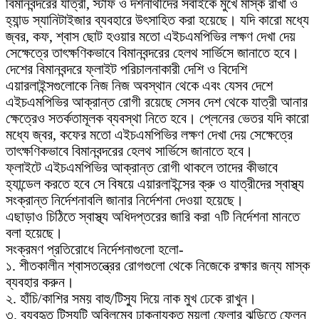
বিমানবন্দরের যাত্রী, স্টাফ ও দর্শনার্থীদের সবাইকে মুখে মাস্ক রাখা ও
হ্যান্ড স্যানিটাইজার ব্যবহারে উৎসাহিত করা হয়েছে। যদি কারো মধ্যে
জ্বর, কফ, শ্বাস ছোট হওয়ার মতো এইচএমপিভির লক্ষণ দেখা দেয়
সেক্ষেত্রে তাৎক্ষণিকভাবে বিমানবন্দরের হেলথ সার্ভিসে জানাতে হবে।
দেশের বিমানবন্দরে ফ্লাইট পরিচালনাকারী দেশি ও বিদেশি
এয়ারলাইন্সগুলোকে নিজ নিজ অবস্থান থেকে এবং যেসব দেশে
এইচএমপিভির আক্রান্ত রোগী রয়েছে সেসব দেশ থেকে যাত্রী আনার
ক্ষেত্রেও সতর্কতামূলক ব্যবস্থা নিতে হবে। প্লেনের ভেতর যদি কারো
মধ্যে জ্বর, কফের মতো এইচএমপিভির লক্ষণ দেখা দেয় সেক্ষেত্রে
তাৎক্ষণিকভাবে বিমানবন্দরের হেলথ সার্ভিসে জানাতে হবে।
ফ্লাইটে এইচএমপিভির আক্রান্ত রোগী থাকলে তাদের কীভাবে
হ্যান্ডেল করতে হবে সে বিষয়ে এয়ারলাইন্সের ক্রু ও যাত্রীদের স্বাস্থ্য
সংক্রান্ত নির্দেশনাবলি জানার নির্দেশনা দেওয়া হয়েছে।
এছাড়াও চিঠিতে স্বাস্থ্য অধিদপ্তরের জারি করা ৭টি নির্দেশনা মানতে
বলা হয়েছে।
সংক্রমণ প্রতিরোধে নির্দেশনাগুলো হলো-
১. শীতকালীন শ্বাসতন্ত্রের রোগগুলো থেকে নিজেকে রক্ষার জন্য মাস্ক
ব্যবহার করুন।
২. হাঁচি/কাশির সময় বাহু/টিস্যু দিয়ে নাক মুখ ঢেকে রাখুন।
৩. ব্যবহৃত টিস্যুটি অবিলম্বে ঢাকনাযুক্ত ময়লা ফেলার ঝুড়িতে ফেলুন