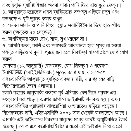
এবং হ্যান্ড স্যানিটাইজার অথবা সাবান পানি দিয়ে হাত ধুয়ে ফেলুন।
৪. আক্রান্ত হয়েছেন এমন ব্যক্তিদের সম্পন্ন এড়িয়ে চলুন এবং
কমপক্ষে ৩ ফুট দূরত্ব বজায় রাখুন।
৫. ঘনঘন সাবান ও পানি কিংবা হ্যান্ড স্যানিটাইজার দিয়ে হাত ধৌত
করুন (অন্তত ২০ সেকেন্ড)।
৬. অপরিষ্কার হাতে চোখ, নাক, মুখ ধরবেন না।
৭. আপনি জ্বর, কাশি এবং শ্বাসকষ্ট আক্রান্ত হলে সুস্থ না হওয়া
পর্যন্ত বাড়িতে থাকুন। প্রয়োজন হলে নিকটস্থ হাসপাতালে যোগাযোগ
করুন।
রোববার (১২ জানুয়ারি) রোগতত্ত্ব, রোগ নিয়ন্ত্রণ ও গবেষণা
ইনস্টিটিউট (আইইডিসিআর) সূত্রে জানা যায়, বাংলাদেশে
এইচএমপিভি আক্রান্ত ব্যক্তি একজন নারী, যার গ্রামের বাড়ি
কিশোরগঞ্জের ভৈরব এলাকায়।
চলতি বছরের জানুয়ারির শুরুতে পূর্ব এশিয়ার দেশ চীনে প্রথম এর
সংক্রমণ ধরা পড়ে। এরপর জাপানে ভাইরাসটি শনাক্ত হয়। এখন
এইচএমপিভির প্রাদুর্ভাব মালয়েশিয়া ও ভারতেও ছড়িয়ে পড়েছে।
বিশেষজ্ঞদের দাবি, এইচএমপিভি ২০০১ সাল থেকেই বাংলাদেশে আছে।
এমনকি এই ভাইরাসের বিরুদ্ধে মানুষের মধ্যে যথেষ্ট অ্যান্টিবডিও তৈরি
হয়েছে। যে কারণে করোনাভাইরাসের মতো এই ভাইরাস নিয়ে এতো