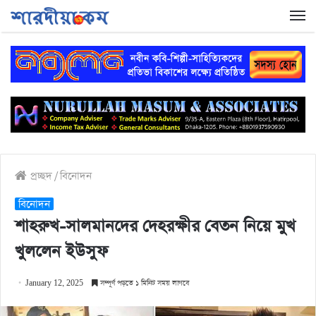
প্রচ্ছদ
/
বিনোদন
বিনোদন
শাহরুখ-সালমানদের দেহরক্ষীর বেতন নিয়ে মুখ
খুললেন ইউসুফ
January 12, 2025
সম্পূর্ণ পড়তে ১ মিনিট সময় লাগবে