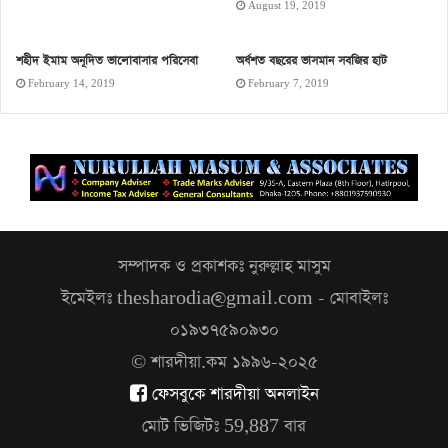
August 19, 2019
শহীদ ইমাম অনূদিত ভালোবাসার পরিসেবা
অর্ধশত বছরের ভাসমান সবজির হাট
February 14, 2019
February 7, 2019
সম্পাদক ও প্রকাশকঃ নুরুল্লাহ মাসুম
ইমেইলঃ thesharodia@gmail.com - মোবাইলঃ
০১৯৩৭৫৯০৯৩০
© শারদীয়া.কম ১৯৯৬-২০২৫
ফেসবুকে শারদীয়া অনলাইন
মোট ভিজিটঃ
59,887
বার