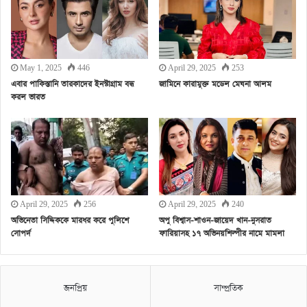
May 1, 2025
446
April 29, 2025
253
এবার পাকিস্তানি তারকাদের ইনস্টাগ্রাম বন্ধ
জামিনে কারামুক্ত মডেল মেঘনা আলম
করল ভারত
April 29, 2025
256
April 29, 2025
240
অভিনেতা সিদ্দিককে মারধর করে পুলিশে
অপু বিশ্বাস-শাওন-জায়েদ খান-নুসরাত
সোপর্দ
ফারিয়াসহ ১৭ অভিনয়শিল্পীর নামে মামলা
জনপ্রিয়
সাম্প্রতিক