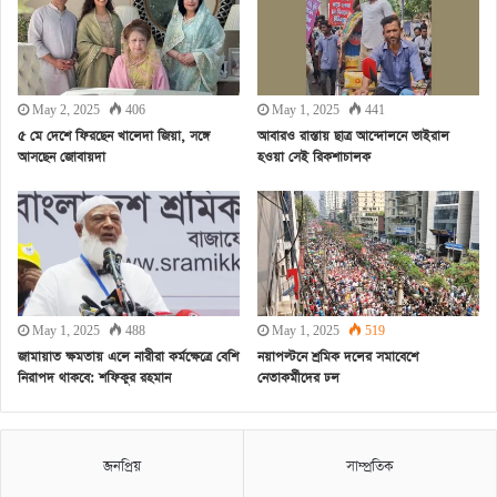
May 2, 2025
406
May 1, 2025
441
৫ মে দেশে ফিরছেন খালেদা জিয়া, সঙ্গে
আবারও রাস্তায় ছাত্র আন্দোলনে ভাইরাল
আসছেন জোবায়দা
হওয়া সেই রিকশাচালক
May 1, 2025
488
May 1, 2025
519
জামায়াত ক্ষমতায় এলে নারীরা কর্মক্ষেত্রে বেশি
নয়াপল্টনে শ্রমিক দলের সমাবেশে
নিরাপদ থাকবে: শফিকুর রহমান
নেতাকর্মীদের ঢল
জনপ্রিয়
সাম্প্রতিক