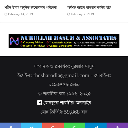
শহীদ ইমাম অনূদিত ভালোবাসার পরিসেবা
অর্ধশত বছরের ভাসমান সবজির হাট
February 14, 2019
February 7, 2019
সম্পাদক ও প্রকাশকঃ নুরুল্লাহ মাসুম
ইমেইলঃ thesharodia@gmail.com - মোবাইলঃ
০১৯৩৭৫৯০৯৩০
© শারদীয়া.কম ১৯৯৬-২০২৫
ফেসবুকে শারদীয়া অনলাইন
মোট ভিজিটঃ
59,868
বার