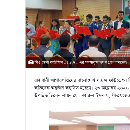
লিও জেলা কাউন্সিল 315 A1 এর সদস্যবৃন্দ শপথ গ্রহণ করছেন।
রাজধানী আগারগাঁওয়ের বাংলাদেশ লায়ন্স ফাউন্ডেশন ম
অভিষেক অনুষ্ঠান অনুষ্ঠিত হয়েছে। ২৩ অক্টোবর ২০২০ (শ
উপস্থিত ছিলেন লায়ন মো. নজরুল ইসলাম,
পিএমজে