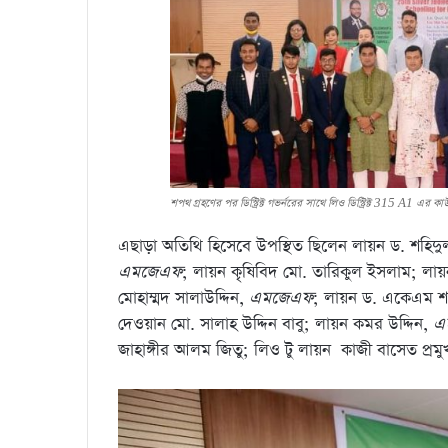
শপথ গ্রহণের পর ডিস্ট্রিক্ট গভর্নরের সাথে লিও ডিস্ট্রিক্ট 315 A1 এর কাউ
এছাড়া অতিথি হিসেবে উপস্থিত ছিলেন লায়ন ড. শহিদ
এমজেএফ
; লায়ন কৃষিবিদ মো. তারিকুল ইসলাম; ল
মোহাম্মদ সালাউদ্দিন,
এমজেএফ
; লায়ন ড. একেএম শ
দেওয়ান মো. সালাহ উদ্দিন বাবু; লায়ন কমর উদ্দিন,
এ
জাহাঙ্গীর আলম জিতু; লিও টু লায়ন কাজী বাসেত প্রমু