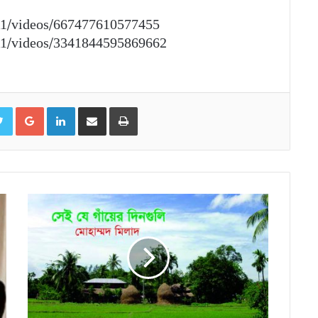
A1/videos/667477610577455
A1/videos/3341844595869662
ebook
Twitter
Google+
LinkedIn
ইমেইলের মাধ্যমে শেয়ার করুন
প্রিন্ট করুন