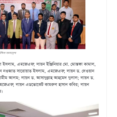
ন্সিল সদস্যবৃন্দ
ুল ইসলাম,
এমজেএফ
; লায়ন ইঞ্জিনিয়ার মো. মোস্তফা কামাল,
ায়ন নওজাত সারোয়াত ইসলাম,
এমজেএফ
; লায়ন ড. দেওয়ান
ামীম আলম; লায়ন ড. আসাদুল্লাহ আহমেদ দুলাল; লায়ন ড.
মজেএফ
; লায়ন এডভোকেট কামরুল হাসান কবির; লায়ন
খ।