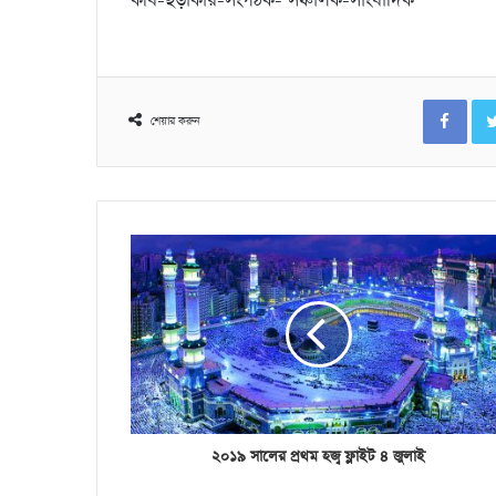
কবি-ছড়াকার-সংগঠক- সঞ্চালক-সাংবাদিক
Fac
শেয়ার করুন
২০১৯ সালের প্রথম হজ্ব ফ্লাইট ৪ জুলাই