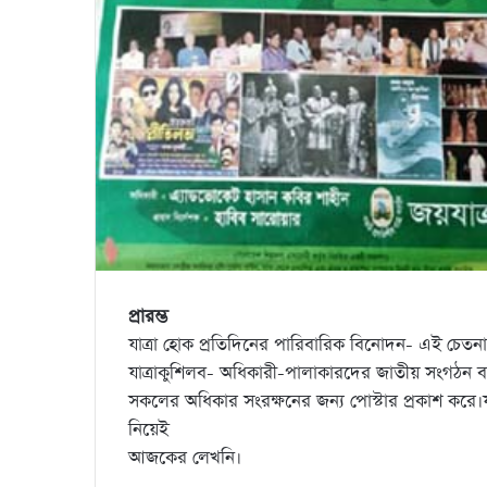
প্রারম্ভ
যাত্রা হোক প্রতিদিনের পারিবারিক বিনোদন- এই চেতনায়
যাত্রাকুশিলব- অধিকারী-পালাকারদের জাতীয় সংগঠন বাংল
সকলের অধিকার সংরক্ষনের জন্য পোস্টার প্রকাশ করে।যা
নিয়েই
আজকের লেখনি।