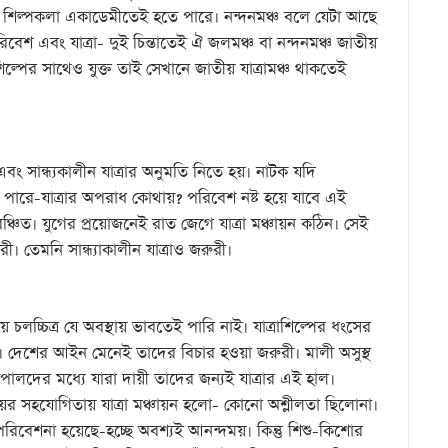
রী। শিল্পকলা একাডেমীতেই হতে পারে। নন্দনমঞ্চ বলে যেটা আছে
েশ এবং যাত্রা- দুই চিন্তাতেই ঐ জলমঞ্চ বা নন্দনমঞ্চ জাতীয়
শিল্পের সাথেও যুক্ত তাই সেখানে জাতীয় যাত্রামঞ্চ থাকতেই
ং সান্ধ্যকালীন যাত্রার অনুমতি নিতে হয়। নাটক যদি
ী হতে পারে-যাত্রার অপরাধ কোথায়? পরিবেশ নষ্ট হয়ে যাবে এই
 বঞ্চিত। যুগের প্রয়োজনেই রাত জেগে যাত্রা মঞ্চায়ন কঠিন। সেই
। তেমনি সান্ধ্যাকালীন যাত্রাও জরুরী।
 চলচ্চিত্র যে অবস্থায় ভাবতেই পারি নাই। যাত্রাশিল্পের ধংসের
য। দেশের আইন মেনেই তাদের বিচার হওয়া জরুরী। মালী অসুস্থ
কপালদের মধ্যে যারা দায়ী তাদের জন্যই যাত্রার এই হাল।
ালয়ের সহযোগিতায় যাত্রা মঞ্চায়ন হলো- কোনো অশ্লীলতা ছিলোনা।
র পরিবেশনা হয়েছে-হচ্ছে অবশ্যই আনন্দময়। কিন্তু শিশু-কিশোর