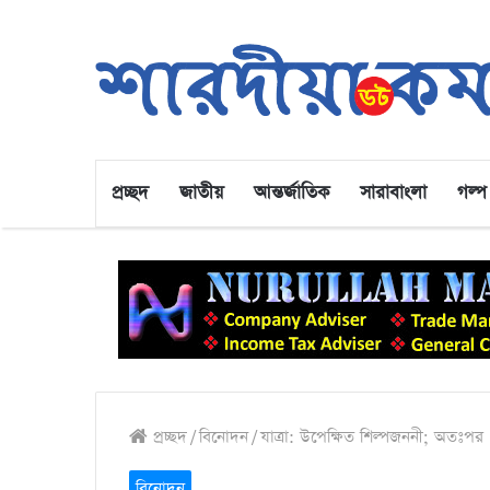
প্রচ্ছদ
জাতীয়
আন্তর্জাতিক
সারাবাংলা
গল্প
প্রচ্ছদ
/
বিনোদন
/
যাত্রা: উপেক্ষিত শিল্পজননী; অতঃপর
বিনোদন