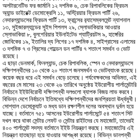
অলটারনেটিভ ফর জার্মানি ১২ দশমিক ৬, চেক রিপাবলিকের ফ্রিডম
অ্যান্ড ডাইরেক্ট ডেমোক্রেসি ১১, অস্ট্রিয়ার ফ্রিডম পার্টি ২৬,
নেদারল্যান্ডসের ফ্রিডম পার্টি ১৩, ফ্রান্সের র‌্যাসেম্বলমেন্ট ন্যাশনাল
১৩, সুইজারল্যান্ডের সুইস পিপলস ২৯, স্লোভাকিয়ার আওয়ার
স্লোভাকিয়া ৮, বুলগেরিয়ার ইউনাইটেড প্যাট্রিয়টস ৯, হাঙ্গেরির
জোবিকের ১৯, ইতালির দ্য লিগের ১৭ দশমিক ৪, সাইপ্রাসের এলামের
৩ দশমিক ৭ ও গ্রিসের গোল্ডেন ডন পার্টির ৭ শতাংশ সমর্থন ও ভোট
রয়েছে।
এ ছাড়া ডেনমার্ক, ফিনল্যান্ড, চেক রিপাবলিক, স্পেন ও নেদারল্যান্ডসে
দক্ষিণপন্থীদের ১০ থেকে ২০ শতাংশ জনসমর্থন ও ভোটব্যাংক রয়েছে।
কয়েক বছর ধরে এই সমর্থন বেড়ে চলেছে। পর্যবেক্ষকদের অভিমত, এই
বছরের মে মাসের ২৩ থেকে ২৬ তারিখে অনুষ্ঠেয় ইউরোপীয় পার্লামেন্টারি
নির্বাচনে ইইউবিরোধী দক্ষিণপন্থী দলগুলো ব্যাপক বিজয় লাভ করবে।
বিভিন্ন দেশে নির্বাচনে ইতিমধ্যে দক্ষিণপন্থীদের জনপ্রিয়তা ঊর্ধ্বমুখী।
সোশ্যাল ডেমোক্র্যাট ও মধ্য ডান রক্ষণশীল দলের অবস্থান দুর্বল হয়ে
যাচ্ছে। বর্তমানে ৭৫১ আসনের ইউরোপীয় পার্লামেন্টে ৫৪ শতাংশ সিট
দখল করে থাকা সেন্টার লেফট ও সেন্টার রাইটদের যে মহাজোট, তাদেরই
৪০০ পার্লামেন্ট সদস্য বর্তমানে ইইউ নিয়ন্ত্রণ করছে। মহাজোটের এই
নিয়ন্ত্রণ হাতছাড়া হয়ে যাওয়ার আশঙ্কা রয়েছে। বিভিন্ন ডানপন্থী