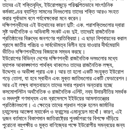
তাদের এই শক্তিবৃদ্ধি, ইউরোপজুড়ে পরিকল্পিতভাবে সাংগঠনিক
কর্মকাণ্ডের ব্যাপ্তি সামনের দিনগুলোয় তাদের শক্তি আরও সংহত
করার পূর্বাভাস বলে পর্যবেক্ষকেরা মনে করেন।
দক্ষিণপন্থীদের এই উত্থানের কারণ দুটি: এক. পরাশক্তিগুলোর দ্বারা
সৃষ্ট অর্থনৈতিক ও অভিবাসী সংকট এবং দুই. তাদেরই রাজনৈতিক
প্রতিষ্ঠানের বিরুদ্ধে জনগণের প্রতিক্রিয়া। এ ছাড়া বিশ্বায়নের করাল
গ্রাসে জাতীয় পরিচয় ও সার্বভৌমত্ব বিলীন হয়ে যাওয়ার দীর্ঘমেয়াদি
ভীতিও দক্ষিণপন্থীদের বিজয়কে সম্ভব করছে।
ইউরোপের বিভিন্ন দেশের দক্ষিণপন্থী রাজনৈতিক দলগুলোর মধ্যে
ব্যাপক আকাঙ্ক্ষাগত পার্থক্য থাকলেও তাদের রাজনৈতিক লক্ষ্য,
উদ্দেশ্য ও অভীপ্সা প্রায় এক। আর তা হলো একটি সংযুক্ত ইউরোপ
গড়ে তোলা, যা হবে স্বাধীন এবং মুক্ত জাতিগুলোর একটি ফেডারেশন।
আর এই লক্ষ্য বাস্তবায়নে তাদের সবার প্রধান অন্তরায় হচ্ছে
কসমোপলিটন অর্থনৈতিক ও রাজনৈতিক এলিট, নব্য উদারনীতির সমর্থক
ও মদদপুষ্ট গণমাধ্যম এবং ব্রাসেলসে ইইউয়ের আমলাতন্ত্রের
প্রতিষ্ঠানগুলো। এ ক্ষেত্রে তাদের প্রধান শত্রু হলেন জার্মানির
চ্যান্সেলর আঙ্গেলা ম্যার্কেল ও ফ্রান্সের এমানুয়েল মাখোঁ। কারণ, এই
দুজন বর্তমানে বিকাশমান জাতিরাষ্ট্রের পুনর্জাগরণের বিপক্ষে দাঁড়িয়ে
পুরোনো বহুপক্ষীয় ও মুক্ত বাণিজ্যের পক্ষে ইউরোপীয় সমন্বয়ের জন্য