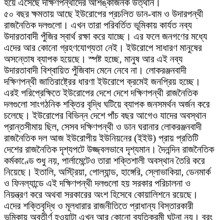
হয়ে এসেছে দক্ষিণপন্থীদের আশঙ্কাজনক উত্থান।
৫০ বছর ক্ষমতায় আছে ইউরোপের প্রচলিত ডান-বাম ও উদারপন্থী
রাজনৈতিক দলগুলো। এখন তারা পরিবর্তিত ভূমিকায় কার্যত নব্য
উদারতাবাদী পুঁজির স্বার্থ রক্ষা করে যাচ্ছে। এর ফলে জনগণের মধ্যে
এদের আর কোনো গ্রহণযোগ্যতা নেই। ইউরোপে সাধারণ মানুষের
অসন্তোষ ব্যাপক হয়েছে। স্পষ্ট হচ্ছে, মানুষ আর এই নব্য
উদারতাবাদী বিশ্বায়িত পুঁজিবাদ মেনে নেবে না। লোকরঞ্জনবাদী
দক্ষিণপন্থী জাতিরাষ্ট্রের ধারণা ইউরোপে ক্রমেই জনপ্রিয় হচ্ছে।
এরই পরিপ্রেক্ষিতে ইউরোপের দেশে দেশে দক্ষিণপন্থী রাজনৈতিক
দলগুলো সাংগঠনিক শক্তির বৃদ্ধি ঘটিয়ে ব্যাপক জনসমর্থন অর্জন করে
চলেছে। ইউরোপের বিভিন্ন দেশে পাঁচ বছর আগেও যাদের অবস্থান
প্রান্তসীমায় ছিল, সেসব দক্ষিণপন্থী ও ডান ঘরানার লোকরঞ্জনবাদী
রাজনৈতিক দল আজ ইউরোপীয় ইউনিয়নের (ইইউ) প্রায় প্রতিটি
দেশের রাজনৈতিক দৃশ্যপটে উজ্জ্বলভাবে দৃশ্যমান। দৈনন্দিন রাজনৈতিক
কর্মকাণ্ডে শুধু নয়, পার্লামেন্টেও তারা শক্তিশালী অবস্থান তৈরি করে
নিয়েছে। ইতালি, অস্ট্রিয়া, পোল্যান্ড, হাঙ্গেরি, স্লোভাকিয়া, ডেনমার্ক
ও ফিনল্যান্ডে এই দক্ষিণপন্থী দলগুলো হয় সরকার পরিচালনা ও
নিয়ন্ত্রণ করে অথবা সরকারের অংশ হিসেবে কোয়ালিশনে রয়েছে।
এদের শক্তিবৃদ্ধি ও মূলধারার রাজনীতিতে প্রাধান্য বিস্তারকারী
ভূমিকায় অবতীর্ণ হওয়াটা এখন আর কোনো ব্যতিক্রমী ঘটনা নয়। বরং