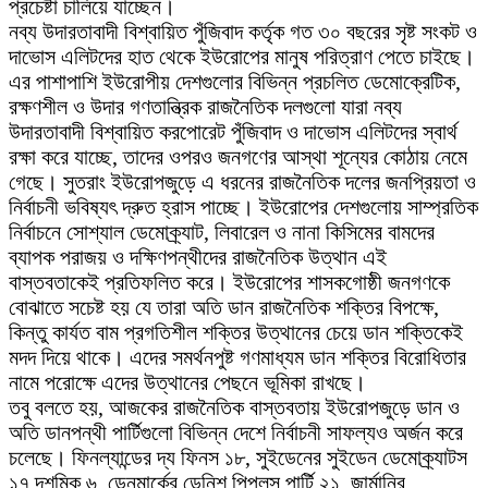
প্রচেষ্টা চালিয়ে যাচ্ছেন।
নব্য উদারতাবাদী বিশ্বায়িত পুঁজিবাদ কর্তৃক গত ৩০ বছরের সৃষ্ট সংকট ও
দাভোস এলিটদের হাত থেকে ইউরোপের মানুষ পরিত্রাণ পেতে চাইছে।
এর পাশাপাশি ইউরোপীয় দেশগুলোর বিভিন্ন প্রচলিত ডেমোক্রেটিক,
রক্ষণশীল ও উদার গণতান্ত্রিক রাজনৈতিক দলগুলো যারা নব্য
উদারতাবাদী বিশ্বায়িত করপোরেট পুঁজিবাদ ও দাভোস এলিটদের স্বার্থ
রক্ষা করে যাচ্ছে, তাদের ওপরও জনগণের আস্থা শূন্যের কোঠায় নেমে
গেছে। সুতরাং ইউরোপজুড়ে এ ধরনের রাজনৈতিক দলের জনপ্রিয়তা ও
নির্বাচনী ভবিষ্যৎ দ্রুত হ্রাস পাচ্ছে। ইউরোপের দেশগুলোয় সাম্প্রতিক
নির্বাচনে সোশ্যাল ডেমোক্র্যাট, লিবারেল ও নানা কিসিমের বামদের
ব্যাপক পরাজয় ও দক্ষিণপন্থীদের রাজনৈতিক উত্থান এই
বাস্তবতাকেই প্রতিফলিত করে। ইউরোপের শাসকগোষ্ঠী জনগণকে
বোঝাতে সচেষ্ট হয় যে তারা অতি ডান রাজনৈতিক শক্তির বিপক্ষে,
কিন্তু কার্যত বাম প্রগতিশীল শক্তির উত্থানের চেয়ে ডান শক্তিকেই
মদদ দিয়ে থাকে। এদের সমর্থনপুষ্ট গণমাধ্যম ডান শক্তির বিরোধিতার
নামে পরোক্ষে এদের উত্থানের পেছনে ভূমিকা রাখছে।
তবু বলতে হয়, আজকের রাজনৈতিক বাস্তবতায় ইউরোপজুড়ে ডান ও
অতি ডানপন্থী পার্টিগুলো বিভিন্ন দেশে নির্বাচনী সাফল্যও অর্জন করে
চলেছে। ফিনল্যান্ডের দ্য ফিনস ১৮, সুইডেনের সুইডেন ডেমোক্র্যাটস
১৭ দশমিক ৬, ডেনমার্কের ডেনিশ পিপলস পার্টি ২১, জার্মানির